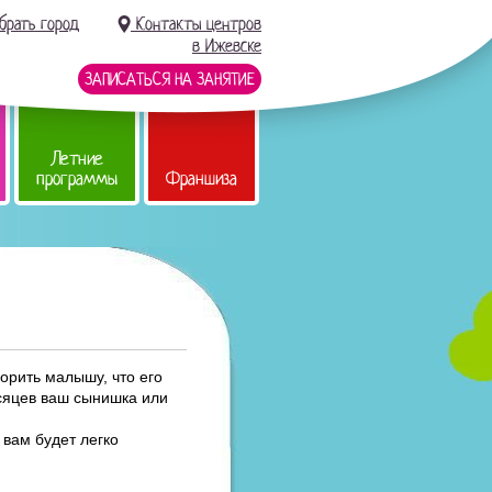
брать город
Контакты центров
в Ижевске
ЗАПИСАТЬСЯ НА ЗАНЯТИЕ
Летние
программы
Франшиза
ворить малышу, что его
есяцев ваш сынишка или
 вам будет легко