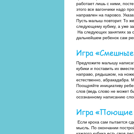
работает лишь с ними, посте
этого все вагончики надо про
направлен на паровоз. Указ
Пусть малыш повторит. То ж
следующему кубику, а уже за
На следующих занятиях за о
дальнейшем ребенок сам реша
Игра «Смешные
Предложите малышу написать
кубики и поставить их вмест
направо, рядышком, на ножки
естественно, абракадабра. М
Поощряйте инициативу ребен
слов (ведь слово не может б
осознанному написанию слов
Игра «Поющие 
Если кроха сам пытается сде
мысль. По окончании построй
каждого кубика есть своя пе