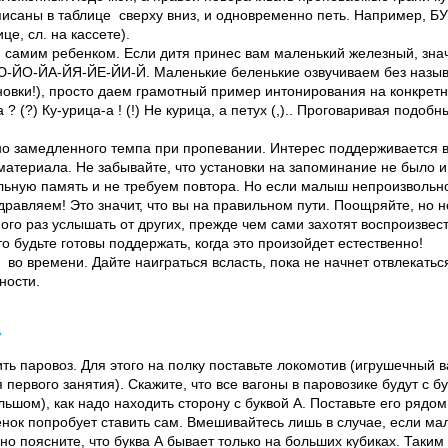
аписаны в таблице сверху вниз, и одновременно петь. Например, 
це, сл. на кассете).
н самим ребенком. Если дитя принес вам маленький железный, зна
ЙЮ-ЙО-ЙА-ЙЯ-ЙЕ-ЙИ-Й. Маленькие беленькие озвучиваем без назы
новки!), просто даем грамотный пример интонирования на конкретны
а ? (?) Ку-урица-а ! (!) Не курица, а петух (,).. Проговаривая подоб
нно замедленного темпа при пропевании. Интерес поддерживается в
териала. Не забывайте, что установки на запоминание не было и 
ьную память и не требуем повтора. Но если малыш непроизвольно
дравляем! Это значит, что вы на правильном пути. Поощряйте, но н
го раз услышать от других, прежде чем сами захотят воспроизвест
то будьте готовы поддержать, когда это произойдет естественно!
 во времени. Дайте наиграться всласть, пока не начнет отвлекатьс
ности.
»
ь паровоз. Для этого на полку поставьте локомотив (игрушечный в
я первого занятия). Скажите, что все вагоны в паровозике будут с б
ьшом), как надо находить сторону с буквой А. Поставьте его рядом
нок попробует ставить сам. Вмешивайтесь лишь в случае, если мал
ьно поясните, что буква А бывает только на больших кубиках. Таким