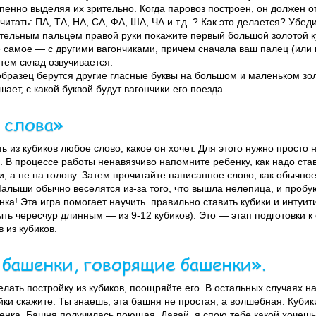
пенно выделяя их зрительно. Когда паровоз построен, он должен от
читать: ПА, ТА, НА, СА, ФА, ША, ЧА и т.д. ? Как это делается? Убед
ательным пальцем правой руки покажите первый большой золотой ку
е самое — с другими вагончиками, причем сначала ваш палец (или 
тем склад озвучивается.
бразец берутся другие гласные буквы на большом и маленьком зол
ет, с какой буквой будут вагончики его поезда.
 слова»
 из кубиков любое слово, какое он хочет. Для этого нужно просто
е. В процессе работы ненавязчиво напомните ребенку, как надо став
, а не на голову. Затем прочитайте написанное слово, как обычное
алыши обычно веселятся из-за того, что вышла нелепица, и пробую
ка! Эта игра помогает научить правильно ставить кубики и интуи
ыть чересчур длинным — из 9-12 кубиков). Это — этап подготовки 
 из кубиков.
башенки, говорящие башенки».
лать постройку из кубиков, поощряйте его. В остальных случаях н
ки скажите: Ты знаешь, эта башня не простая, а волшебная. Кубики
сенка. Башня получилась поющая. Давай, я спою тебе какой хочешь