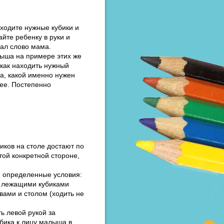
ходите нужные кубики и
йте ребенку в руки и
сал слово мама.
лыша на примере этих же
 как находить нужный
ка, какой именно нужен
лее. Постепенно
иков на столе достают по
той конкретной стороне,
и определенные условия:
о лежащими кубиками
вами и столом (ходить не
ь левой рукой за
убика к лицу малыша в