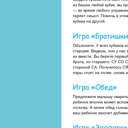
из башни любой кубик, вы про
— во время любого упражнени
теряет смысл. Помочь в это
кубика на другой.
Игра «Братишки
Объясните: У всех кубиков 
старшие. Видишь, они у нас 
их вместе. Вы берете первый
брата, но старшего: СУ СО С
стороной СА. Получилось СЯ
пары стоят на полке, снова 
Игра «Обед»
Предложите малышу сварить 
ребенок вполне может вспомн
полочку. А затем обед съешь
ваш ребенок захочет добавки
Игра «Зоопарк»