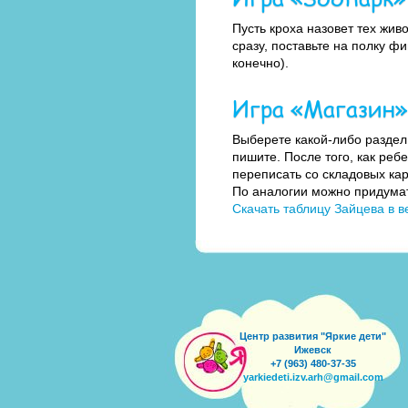
Пусть кроха назовет тех жив
сразу, поставьте на полку ф
конечно).
Игра «Магазин»
Выберете какой-либо раздел
пишите. После того, как ре
переписать со складовых кар
По аналогии можно придумат
Скачать таблицу Зайцева в в
Центр развития "Яркие дети"
Ижевск
+7 (963) 480-37-35
yarkiedeti.izv.arh@gmail.com