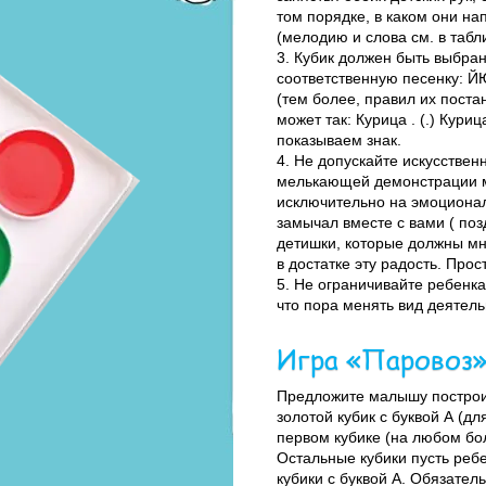
том порядке, в каком они н
(мелодию и слова см. в табли
3. Кубик должен быть выбра
соответственную песенку: 
(тем более, правил их поста
может так: Курица . (.) Куриц
показываем знак.
4. Не допускайте искусстве
мелькающей демонстрации ма
исключительно на эмоционал
замычал вместе с вами ( поз
детишки, которые должны мно
в достатке эту радость. Прос
5. Не ограничивайте ребенка
что пора менять вид деятель
Игра «Паровоз
Предложите малышу построит
золотой кубик с буквой А (дл
первом кубике (на любом бол
Остальные кубики пусть ребе
кубики с буквой А. Обязател