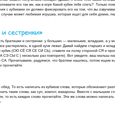
певаете его так же, как в игре Какой кубик тебе спеть?. Только по
я с кубиками он должен фиксировать его на том, что вы озвучивае
м случае может любимая игрушка, которая ищет для себя домик, пе
 и сестренки»
есть братишки и сестренки: у больших — маленькие, младшие, а у
все растерялись, в одной куче лежат. Давай найдем старших и мла
 кубик (СЮ СЁ СЯ СЕ СИ СЬ), ставите на полку стороной СЯ и прос
А СЭ СЫ С ( несколько раз повторите). Вот увидите, ваш малыш най
-СА. Прочитываем, радуемся, что братики нашлись, потом ищем ещ
их прочитайте.
обед. То есть написать из кубиков слова, которые обозначают ра
ить такие слова, как суп, компот, макароны. Вместе с малышом ст
те, то есть каждое слово прочитайте. Эти же слова можно написать 
.