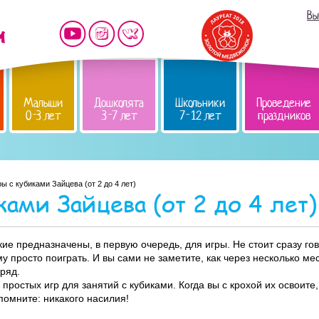
Вы
Малыши
Дошколята
Школьники
Проведение
0-3 лет
3-7 лет
7-12 лет
праздников
ры с кубиками Зайцева (от 2 до 4 лет)
ками Зайцева (от 2 до 4 лет)
кие предназначены, в первую очередь, для игры. Не стоит сразу го
у просто поиграть. И вы сами не заметите, как через несколько м
дряд.
простых игр для занятий с кубиками. Когда вы с крохой их освоите,
помните: никакого насилия!