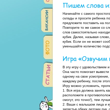
Пишем слова из
Начинайте с самого простог
склады и просите ребенка по
предложите поставить на пол
Повторите то же самое со с
слов самостоятельно находит
кубик. Далее, называя слово
кубик. Если он не может соо
уменьшайте количество подс
Игра «Озвучим 
В эту игру с удовольствием и
Она часто помогает вывести 
одному на свое усмотрение, 
каждому ребенку, после это
Игру можно усложнить, проп
1. Вся игра должна занять 
расположите в противополож
смогут, это точно!), тем лучш
2. Ваши с малышом лица и ку
запястья обеих детских рук,