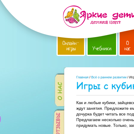
Онлайн-
О
игры
Учебники
нас
Главная
/
Всё о раннем развитии
/ Иг
Игры с куби
Как и любые кубики, зайцевс
ждут занятия. Предложите ем
дочурка будет читать все по
Предлагаем несколько очень 
придумать новые. Только, за