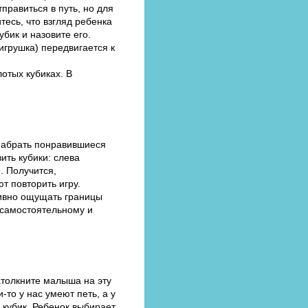
правиться в путь, но для
итесь, что взгляд ребенка
бик и назовите его.
игрушка) передвигается к
отых кубиках. В
 набрать понравившиеся
ить кубики: слева
. Получится,
т повторить игру.
тивно ощущать границы
к самостоятельному и
атолкните малыша на эту
-то у нас умеют петь, а у
 кубик. Ребенок выбирает