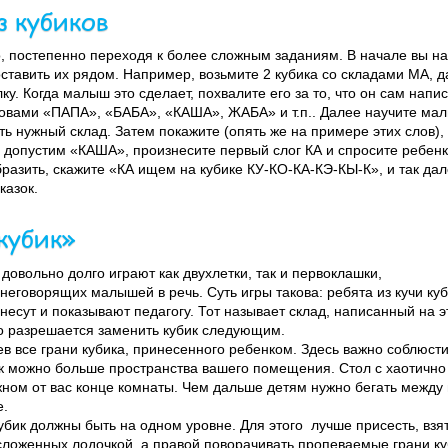
 кубиков
о, постепенно переходя к более сложным заданиям. В начале вы на
ставить их рядом. Например, возьмите 2 кубика со складами МА, да
ку. Когда малыш это сделает, похвалите его за то, что он сам напи
ловами «ПАПА», «БАБА», «КАША», ЖАБА» и т.п.. Далее научите ма
ь нужный склад. Затем покажите (опять же на примере этих слов),
, допустим «КАША», произнесите первый слог КА и спросите ребен
бразить, скажите «КА ищем на кубике КУ-КО-КА-КЭ-КЫ-К», и так да
казок.
кубик»
 довольно долго играют как двухлетки, так и первоклашки,
неговорящих малышей в речь. Суть игры такова: ребята из кучи куб
несут и показывают педагогу. Тот называет склад, написанный на э
го разрешается заменить кубик следующим.
ев все грани кубика, принесенного ребенком. Здесь важно соблюст
как можно больше пространства вашего помещения. Стол с хаотичн
ном от вас конце комнаты. Чем дальше детям нужно бегать между 
е.
бик должны быть на одном уровне. Для этого лучше присесть, взят
 сложенных лодочкой, а правой поворачивать пропеваемые грани к