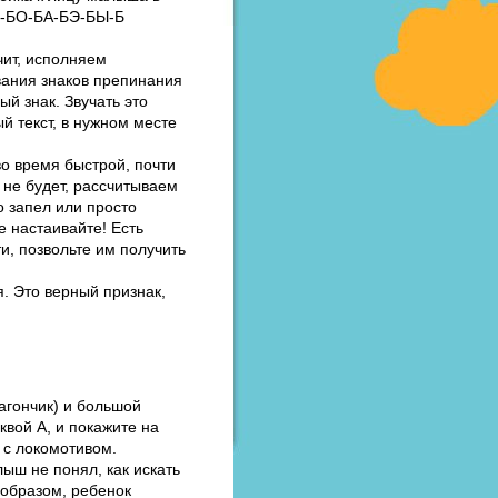
БУ-БО-БА-БЭ-БЫ-Б
чит, исполняем
вания знаков препинания
й знак. Звучать это
ный текст, в нужном месте
о время быстрой, почти
не будет, рассчитываем
 запел или просто
е настаивайте! Есть
и, позвольте им получить
я. Это верный признак,
агончик) и большой
уквой А, и покажите на
 с локомотивом.
ыш не понял, как искать
 образом, ребенок