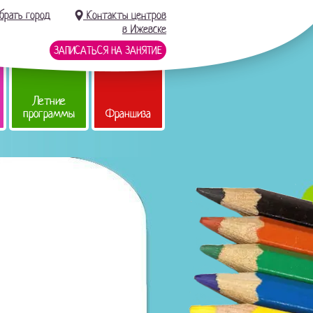
брать город
Контакты центров
в Ижевске
ЗАПИСАТЬСЯ НА ЗАНЯТИЕ
Летние
программы
Франшиза