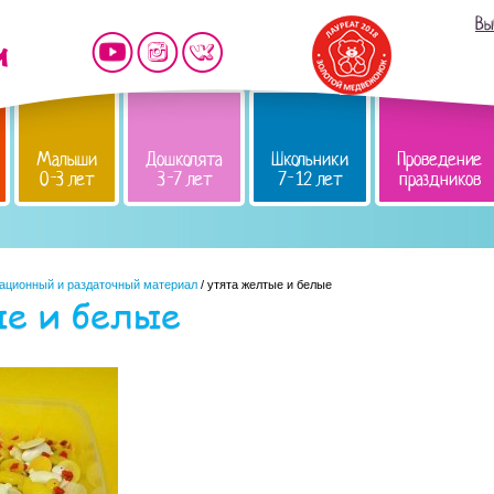
Вы
Малыши
Дошколята
Школьники
Проведение
0-3 лет
3-7 лет
7-12 лет
праздников
ационный и раздаточный материал
/ утята желтые и белые
ые и белые