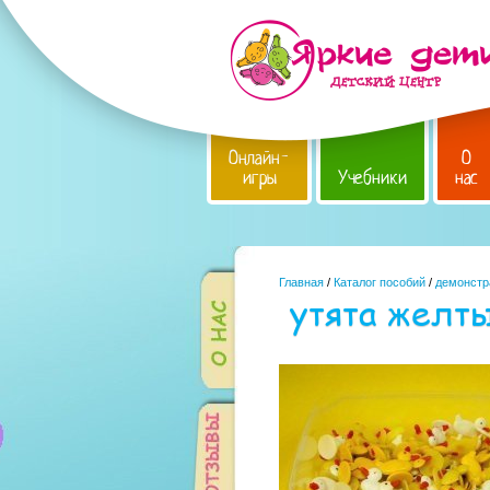
Онлайн-
О
игры
Учебники
нас
Главная
/
Каталог пособий
/
демонстр
утята желт