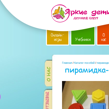
Онлайн-
О
игры
Учебники
нас
Главная
/
Каталог пособий
/
пирамидк
пирамидка