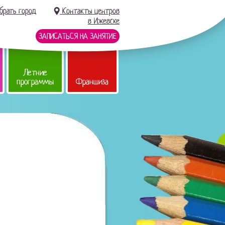
брать город
Контакты центров
в Ижевске
ЗАПИСАТЬСЯ НА ЗАНЯТИЕ
Летние
программы
Франшиза