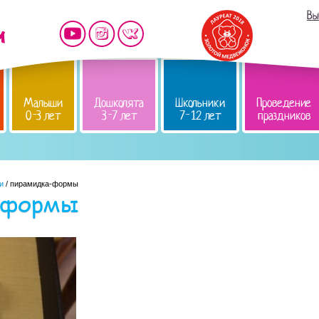
Вы
Малыши
Дошколята
Школьники
Проведение
0-3 лет
3-7 лет
7-12 лет
праздников
и
/ пирамидка-формы
-формы