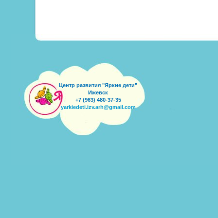
Центр развития "Яркие дети"
Ижевск
+7 (963) 480-37-35
yarkiedeti.izv.arh@gmail.com