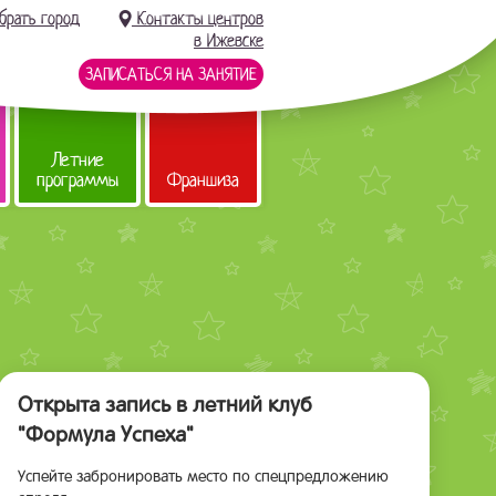
брать город
Контакты центров
в Ижевске
ЗАПИСАТЬСЯ НА ЗАНЯТИЕ
Летние
программы
Франшиза
Открыта запись в летний клуб
"Формула Успеха"
Успейте забронировать место по спецпредложению