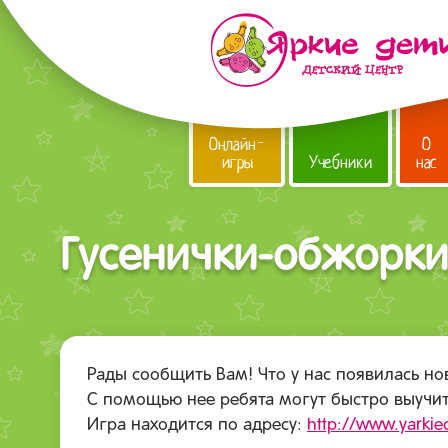
Онлайн-
О
игры
Учебники
нас
Гусенички-обжорки
Рады сообщить Вам! Что у нас появилась н
С помощью нее ребята могут быстро выучит
Игра находится по адресу:
http://www.yarkied