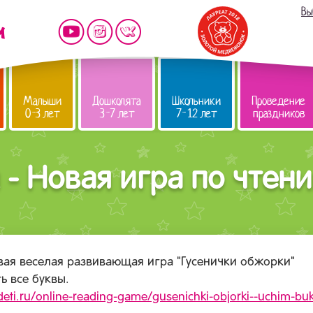
Вы
Малыши
Дошколята
Школьники
Проведение
0-3 лет
3-7 лет
7-12 лет
праздников
 - Новая игра по чтен
овая веселая развивающая игра "Гусенички обжорки"
ь все буквы.
eti.ru/online-reading-game/gusenichki-objorki--uchim-bukv