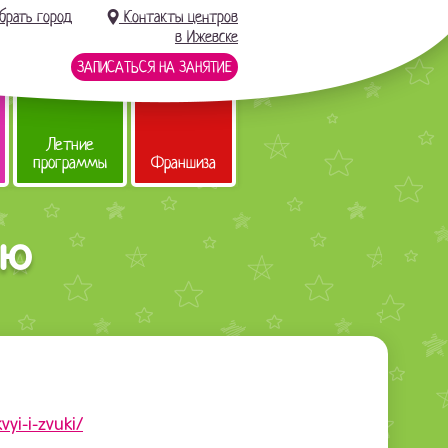
брать город
Контакты центров
в Ижевске
ЗАПИСАТЬСЯ НА ЗАНЯТИЕ
Летние
программы
Франшиза
ию
yi-i-zvuki/